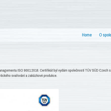
Home
O spol
anagementu ISO 9001:2016. Certifikát byl vydám společností TÜV SÜD Czech s.r
botického svařování a zakázkové produkce.