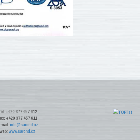
el: +420 377 457 612
ax: +420 377 457 611
 mail:
info@sarond.cz
web:
www.sarond.cz