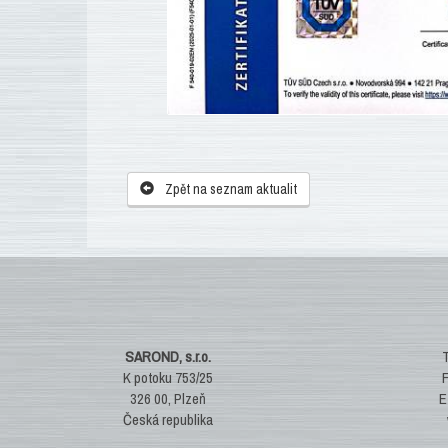
Zpět na seznam aktualit
SAROND, s.r.o.
T
K potoku 753/25
F
326 00, Plzeň
E
Česká republika